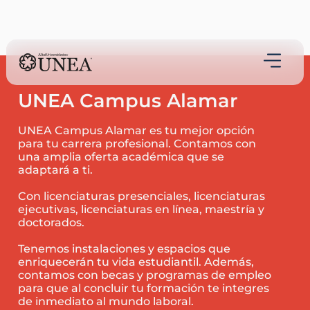
UNEA Campus Alamar
UNEA Campus Alamar es tu mejor opción
para tu carrera profesional.
Contamos con
una amplia oferta académica que se
adaptará a ti.
Con licenciaturas presenciales, licenciaturas
ejecutivas, licenciaturas en línea, maestría y
doctorados.
Tenemos instalaciones y espacios que
enriquecerán tu vida estudiantil. Además,
contamos con becas y programas de empleo
para que al concluir tu formación te integres
de inmediato al mundo laboral.