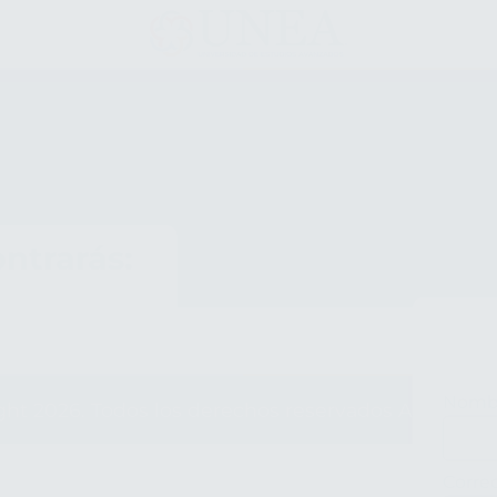
ntrarás:
Nomb
ght
2026
. Todos los derechos reservados
Aliat Uni
Corre