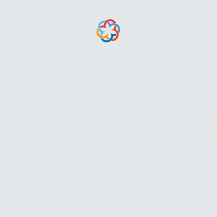
Númer
¿Te in
Esto
y los 