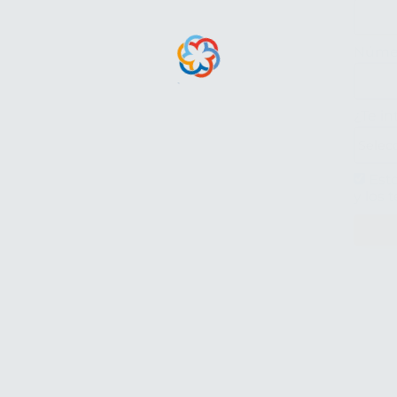
Númer
¿Te in
Esto
y los 