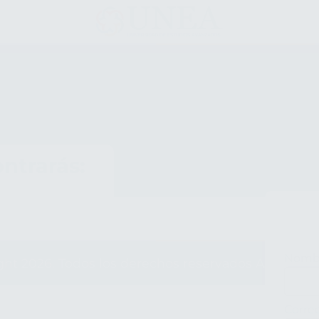
ntrarás:
Nomb
ght
2026
. Todos los derechos reservados
Aliat Uni
Corre