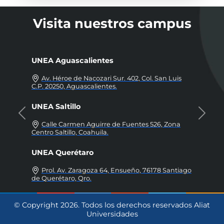
Visita nuestros campus
UNEA Aguascalientes
UNEA Ala
Av. Héroe de Nacozari Sur. 402, Col. San Luis
Camino M
C.P. 20250, Aguascalientes.
Alamar, 2211
UNEA Saltillo
UNEA Chi
Anterior
Sigui
Calle Carmen Aguirre de Fuentes 526, Zona
Circuito U
Centro Saltillo, Coahuila.
Chihuahua.
UNEA Querétaro
UNEA Flor
Prol. Av. Zaragoza 64, Ensueño, 76178 Santiago
Boulevard
de Querétaro, Qro.
Florido, 2243
© Copyright
2026
. Todos los derechos reservados
Aliat
Universidades