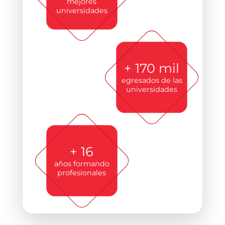
mejores
universidades
+ 170 mil
egresados de las
universidades
+ 16
años formando
profesionales