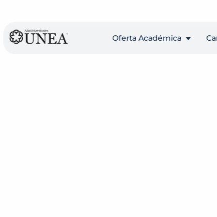
Oferta Académica
C
Prepa
Ag
Licenciaturas
Al
Presenciales
(Ti
Licenciaturas
Ch
Ejecutivas
Fl
Posgrados
(Ti
Programas en línea
Me
Educación continua
Qu
Sal