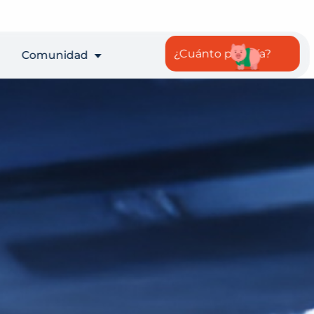
¿Cuánto pagaría?
Comunidad
Empléate y
Emprende
Estudiantes
Docentes
Cambio
vocacional