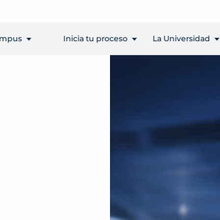
ampus
Inicia tu proceso
La Universidad
uascalientes
Admisiones
Conócenos
amar
Programas y becas
Blog
juana)
Calcula tu
Recursos
ihuahua
colegiatura
gratuitos
orido
Orientador
juana)
Vocacional
xicali
erétaro
tillo