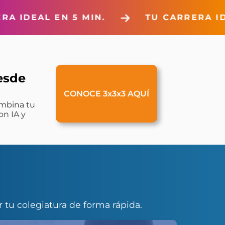
.
TU CARRERA IDEAL EN 5 MIN.
esde
CONOCE 3x3x3 AQUÍ
ombina tu
on IA y
r tu colegiatura de forma rápida.