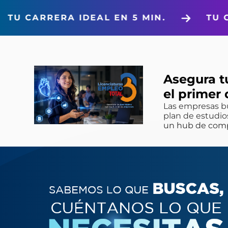
L EN 5 MIN.
TU CARRERA IDEAL EN 
Asegura t
el primer 
Las empresas b
plan de estudios
un hub de compe