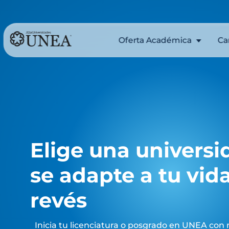
Oferta Académica
C
Prepa
Ag
Licenciaturas
Al
Presenciales
(Ti
Licenciaturas
Ch
Ejecutivas
Fl
Posgrados
(Ti
Programas en línea
Me
Educación continua
Qu
Elige una univers
Sal
se adapte a tu vida
revés
Inicia tu licenciatura o posgrado en UNEA con