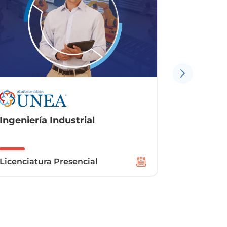
Arquitectura
Adminis
Licenciatura Presencial
Licenciat