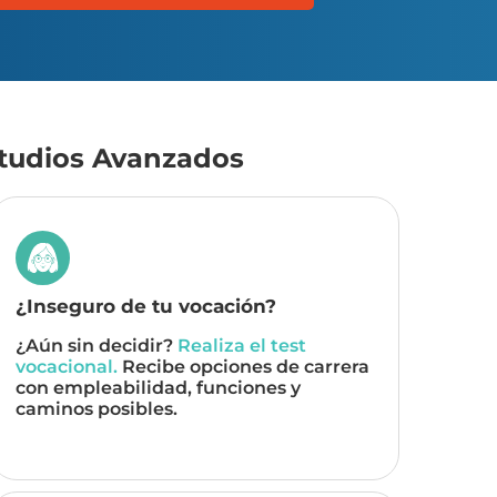
studios Avanzados
¿Inseguro de tu vocación?
¿Aún sin decidir?
Realiza el test
vocacional.
Recibe opciones de carrera
con empleabilidad, funciones y
caminos posibles.