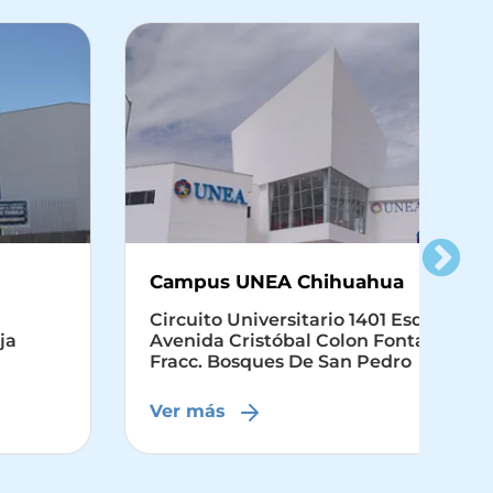
Campus UNEA Chihuahua
Ca
Circuito Universitario 1401 Esquina Con
Bou
Avenida Cristóbal Colon Fontanarrosa
Fid
Fracc. Bosques De San Pedro
B.C
Ver más
Ve