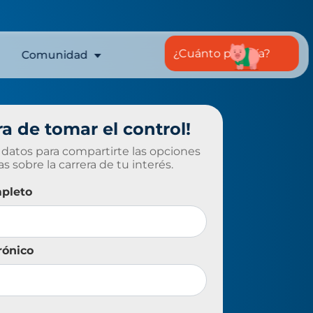
¿Cuánto pagaría?
Comunidad
Empléate y
Emprende
Estudiantes
Docentes
ra de tomar el control!
Cambio
vocacional
 datos para compartirte las opciones
s sobre la carrera de tu interés.
pleto
rónico