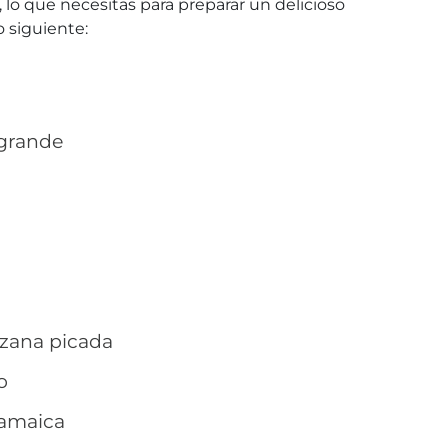
 lo que necesitas para preparar un delicioso
 siguiente:
 grande
nzana picada
o
jamaica