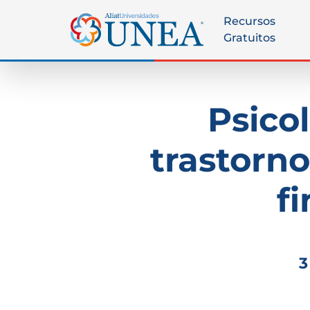
Recursos
Gratuitos
Psicol
trastorn
f
3