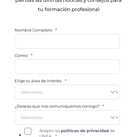
pierdas las últimas noticias y consejos para
tu formación profesional
Nombre Completo
*
Correo
*
Elige tu área de interés:
*
¿Deseas que nos comuniquemos contigo?
*
Acepto las
políticas de privacidad
de
UNEA.
*