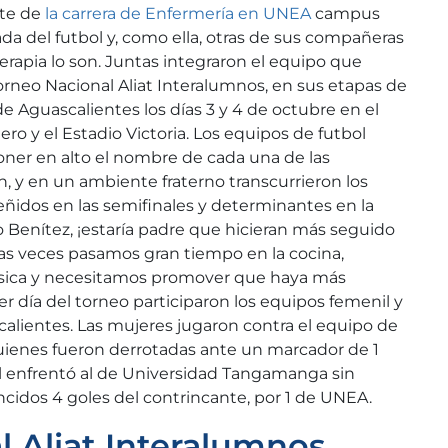
nte de
la carrera de Enfermería en UNEA
campus
da del futbol y, como ella, otras de sus compañeras
erapia lo son. Juntas integraron el equipo que
rneo Nacional Aliat Interalumnos, en sus etapas de
 de Aguascalientes los días 3 y 4 de octubre en el
ero y el Estadio Victoria. Los equipos de futbol
er en alto el nombre de cada una de las
, y en un ambiente fraterno transcurrieron los
ñidos en las semifinales y determinantes en la
o Benítez, ¡estaría padre que hicieran más seguido
s veces pasamos gran tiempo en la cocina,
ísica y necesitamos promover que haya más
mer día del torneo participaron los equipos femenil y
lientes. Las mujeres jugaron contra el equipo de
uienes fueron derrotadas ante un marcador de 1
nil enfrentó al de Universidad Tangamanga sin
cidos 4 goles del contrincante, por 1 de UNEA.
l Aliat Interalumnos