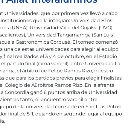
at Universidades, que por primera vez llevó a cabo
 instituciones que la integran: Universidad ETAC,
os (UNEA), Universidad Valle del Grijalva (UVG),
scalientes), Universidad Tangamamga (San Luis
 Escuela Gastronómica Corbusé. El torneo comenzó
 una de estas universidades para elegir al equipo
y final realizados el 3 y 4 de octubre, en el Estadio
 el partido final (rama varonil), entre Universidad La
anga, el árbitro fue Felipe Ramos Rizo, nuestro
as que para los partidos previos para elegir finalistas
el Colegio de Ãrbitros Ramos Rizo. En la afrenta
La Concordia ganó 6 puntos arriba de Universidad
entras tanto, el encuentro varonil entre
uipo de la universidad con sede en San Luis Potosí
dor final de 5-1, dejando en segundo lugar al equipo
ia.