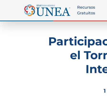
Recursos
Gratuitos
Participa
el To
Int
1