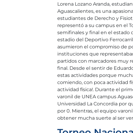
Lorena Lozano Aranda, estudia
Aguascalientes, es una apasiona
estudiantes de Derecho y Fisiot
representó a su campus en el To
semifinales y final en el estado
estadio del Deportivo Ferrocarril
asumieron el compromiso de pon
instituciones que representaban
partidos con marcadores muy re
final. Desde el sentir de Eduard
estas actividades porque mucha
comiendo, con poca actividad f
actividad física!. Durante el pri
varonil de UNEA campus Aguasca
Universidad La Concordia por q
por 0. Mientras, el equipo varo
obtener mucha suerte al ser ven
Torneo Naciona