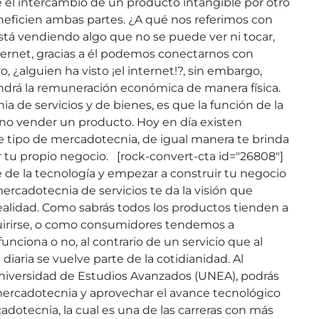
el intercambio de un producto intangible por otro
neficien ambas partes. ¿A qué nos referimos con
está vendiendo algo que no se puede ver ni tocar,
ternet, gracias a él podemos conectarnos con
 ¿alguien ha visto ¡el internet!?, sin embargo,
tendrá la remuneración económica de manera física.
a de servicios y de bienes, es que la función de la
y no vender un producto. Hoy en día existen
e tipo de mercadotecnia, de igual manera te brinda
ar tu propio negocio. [rock-convert-cta id="26808"]
 de la tecnología y empezar a construir tu negocio
mercadotecnia de servicios te da la visión que
ealidad. Como sabrás todos los productos tienden a
uirirse, o como consumidores tendemos a
unciona o no, al contrario de un servicio que al
da diaria se vuelve parte de la cotidianidad. Al
Universidad de Estudios Avanzados (UNEA), podrás
mercadotecnia y aprovechar el avance tecnológico
adotecnia, la cual es una de las carreras con más